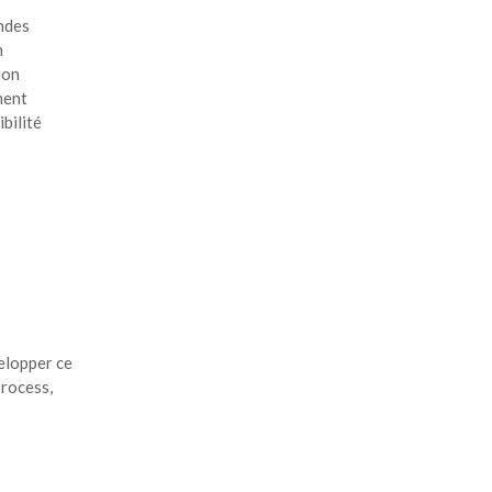
andes
n
ion
ament
bilité
elopper ce
process,