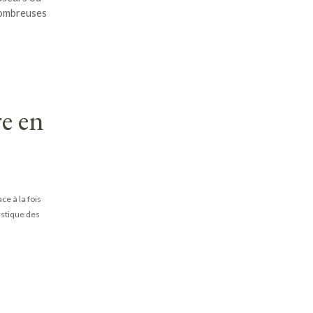
nombreuses
re en
e à la fois
istique des