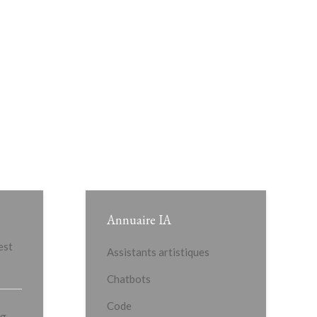
Annuaire IA
 est
Assistants artistiques
Chatbots
Code
ng