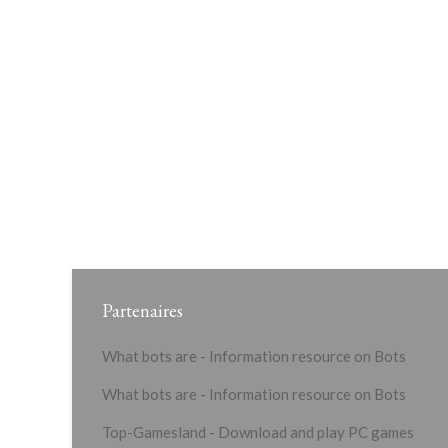
Partenaires
What bots are - Information resource on Bots
What bots are - Information resource on Bots
Top-Gamesland - Download and play PC games