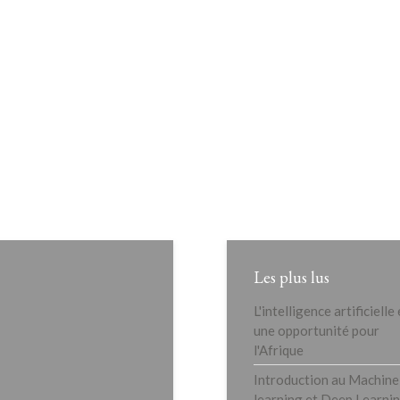
Les plus lus
L'intelligence artificielle
une opportunité pour
l'Afrique
Introduction au Machine
learning et Deep Learni