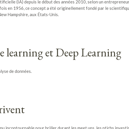
tificielle (IA) depuis le début des années 2010, selon un entrepreneu
is en 1956, ce concept a été originellement fondé par le scientifiq
New Hampshire, aux États-Unis.
 learning et Deep Learning
alyse de données.
rivent
enu incontournable pour briller durant les meet ups, les ptichs invest