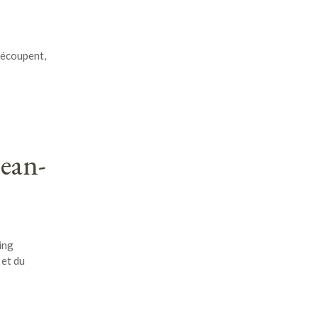
découpent,
Jean-
ing
 et du