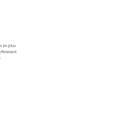
s en plus
infiniment
e