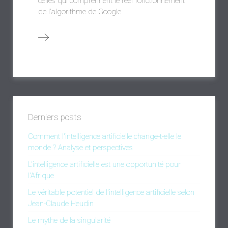
celles qui comprennent le réel fonctionnement
de l'algorithme de Google.
Derniers posts
Comment l'intelligence artificielle change-t-elle le
monde ? Analyse et perspectives
L'intelligence artificielle est une opportunité pour
l'Afrique
Le véritable potentiel de l'intelligence artificielle selon
Jean-Claude Heudin
Le mythe de la singularité