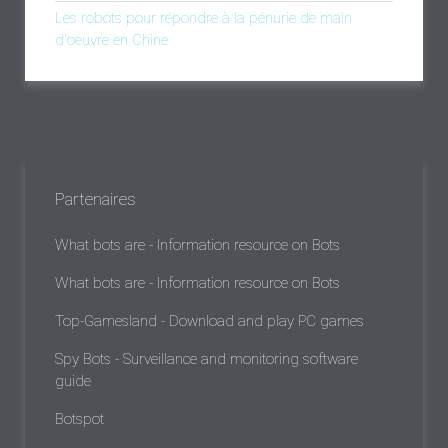
Les robots pour répondre à la pénurie de main
d'oeuvre en Chine
Partenaires
What bots are - Information resource on Bots
What bots are - Information resource on Bots
Top-Gamesland - Download and play PC games
Spy Bots - Surveillance and monitoring software
guide
Botspot