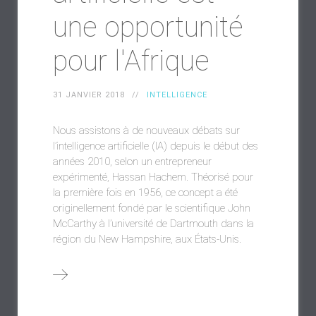
une opportunité
pour l'Afrique
31 JANVIER 2018
INTELLIGENCE
Nous assistons à de nouveaux débats sur
l’intelligence artificielle (IA) depuis le début des
années 2010, selon un entrepreneur
expérimenté, Hassan Hachem. Théorisé pour
la première fois en 1956, ce concept a été
originellement fondé par le scientifique John
McCarthy à l’université de Dartmouth dans la
région du New Hampshire, aux États-Unis.